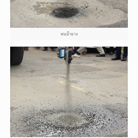
พ่นน้ำยาง