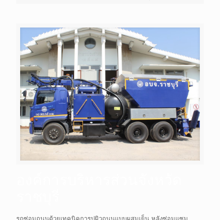
องค์การบริหารส่วนจังหวัด
ราชบุรี
รถซ่อมถนนด้วยเทคนิคการปูผิวถนนแบบผสมเย็น หลังซ่อมแซม